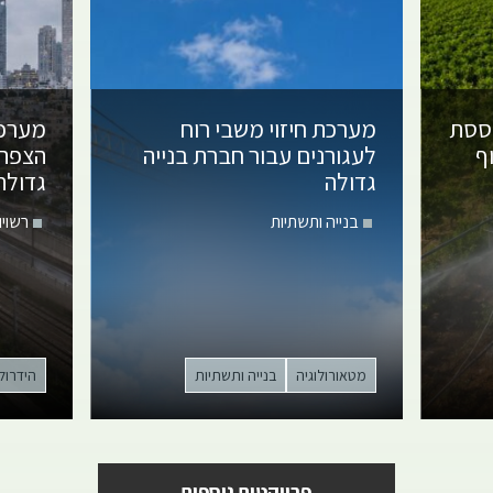
וססת
מערכת חיזוי משבי רוח
מערכת
ף
לעגורנים
עבור חברת בנייה
הצפה 
גדולה
גדולה
בנייה ותשתיות
רשויו
מטאורולוגיה
בנייה ותשתיות
הידרולו
פרויקטים נוספים