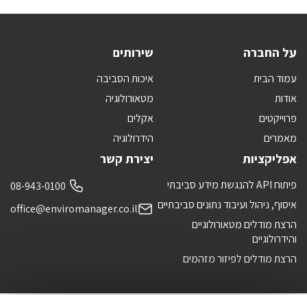
על החברה
שירותים
עמוד הבית
איכות הסביבה
אודות
מטאורולוגיה
פרוייקטים
אקלים
מאמרים
הידרולוגיה
אפליקציות
יצירת קשר
פיתוח API להנגשת מידע סביבתי
08-943-0100
איסוף, ניהול ועיבוד נתונים סביבתיים
office@enviromanager.co.il
הרצת מודלים מטאורולוגיים
והידרולוגיים
הרצת מודלים לפיזור מזהמים