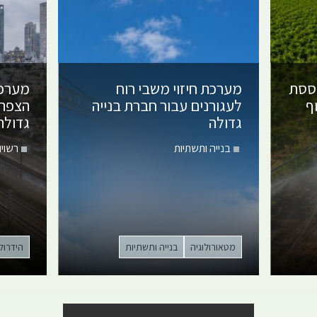
וססת
מערכת חיזוי משבי רוח
מערכת
ף
לעגורנים
עבור חברת בנייה
הצפה 
גדולה
גדולה
בנייה ותשתיות
רשויו
מטאורולוגיה
בנייה ותשתיות
הידרולו