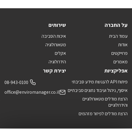
על החברה
שירותים
עמוד הבית
איכות הסביבה
אודות
מטאורולוגיה
פרוייקטים
אקלים
מאמרים
הידרולוגיה
אפליקציות
יצירת קשר
פיתוח API להנגשת מידע סביבתי
08-943-0100
איסוף, ניהול ועיבוד נתונים סביבתיים
office@enviromanager.co.il
הרצת מודלים מטאורולוגיים
והידרולוגיים
הרצת מודלים לפיזור מזהמים