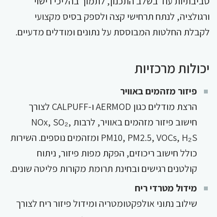
סביבתיות עוד בשלב התכנון, לתמוך בהליכי רישוי
ורגולציה, לנתח תרחישי קצה ולספק בסיס מקצועי
לקבלת החלטות המבוססת על נתונים ומודלים מדעיים.
יכולות מרכזיות
פיזור מזהמים באוויר
הרצת מודלים כגון AERMOD ו-CALPUFF לצורך
חישוב פיזור מזהמים באוויר, לרבות NOx, SO₂,
PM10, PM2.5, VOCs, H₂S ומזהמים נוספים. השירות
כולל חישוב ריכוזים, הפקת מפות פיזור, ניתוח
קולטנים רגישים ובחינת תרומת מקורות פליטה שונים.
מידול מטרדי ריח
שילוב נתוני אולפקטומטריה ומידול פיזור ריח לצורך