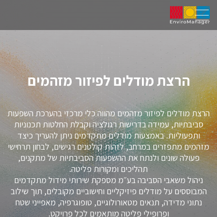
הרצת מודלים לפיזור מזהמים
הרצת מודלים לפיזור מזהמים מהווה כלי מרכזי בהערכת השפעות
סביבתיות, עמידה בדרישות רגולציה וקבלת החלטות תכנוניות
ותפעוליות. באמצעות מודלים מתקדמים ניתן להעריך כיצד
מזהמים מתפזרים במרחב, לזהות קולטנים רגישים, לבחון תרחישי
פעולה שונים ולנתח את ההשפעות הסביבתיות של מתקנים,
תהליכים ומקורות פליטה.
ניהול משאבי הסביבה בע״מ מספקת שירותי מידול מתקדמים
המבוססים על מודלים פיזיקליים וחישוביים מקובלים, תוך שילוב
נתוני מדידה, תנאים מטאורולוגיים, טופוגרפיה, מאפייני שטח
ופרופילי פליטה מותאמים לכל פרויקט.