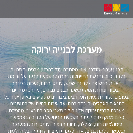
מערכת לבנייה ירוקה
תכנון עירוני מודרני אינו מסתכם עוד בתכנון מבנים ותשתיות
בלבד. כיום נדרשת התייחסות רחבה להשפעת הבינוי על זרימת
האוויר, החשיפה לקרינת שמש, עומסי החום, איכות המרחב
הציבורי ונוחות המשתמשים. מבנים גבוהים, מתחמי מגורים
צפופים, אזורי תעסוקה ומרחבים ציבוריים משפיעים באופן ישיר על
התנאים האקלימיים בסביבתם ועל איכות החיים של התושבים.
מערכת לבנייה ירוקה של ניהול משאבי הסביבה בע״מ מספקת
כלים מתקדמים לניתוח השפעת הבינוי על הסביבה באמצעות
סימולציות רוח, הצללה, נוחות תרמית ועומסי חום. המערכת
מאפשרת למתכננים, אדריכלים, יזמים ורשויות לקבל החלטות