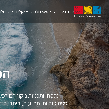
איכות הסביבה
מטאורולוגיה
אקלים
הידרולוג
הכ
נספחי ותכניות ניקוז הם רכי
סטטוטוריות, תב"עות, היתרי בנ