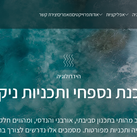
יה
אפליקציות
אודות
פרוייקטים
מאמרים
יצירת קשר
הידרולוגיה
נת נספחי ותכניות ניקו
ב מהותי בתכנון סביבתי, אורבני והנדסי, ומהווים ח
ייה ותכניות מפורטות. מסמכים אלו נדרשים לצורך 