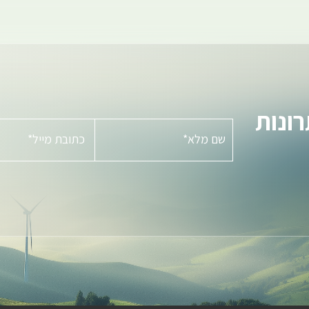
ונות
שם מלא*
כתובת מייל*