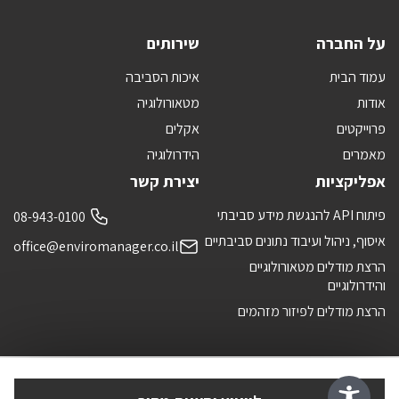
על החברה
שירותים
עמוד הבית
איכות הסביבה
אודות
מטאורולוגיה
פרוייקטים
אקלים
מאמרים
הידרולוגיה
אפליקציות
יצירת קשר
פיתוח API להנגשת מידע סביבתי
08-943-0100
איסוף, ניהול ועיבוד נתונים סביבתיים
office@enviromanager.co.il
הרצת מודלים מטאורולוגיים
והידרולוגיים
הרצת מודלים לפיזור מזהמים