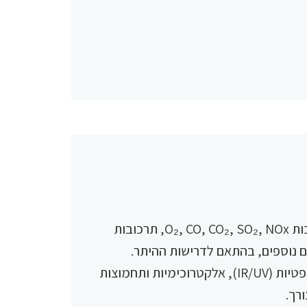
מערכות למדידה רציפה של מזהמים, לרבות O₂, CO, CO₂, SO₂, NOx, תרכובות
המערכות כוללות חיישנים בטכנולוגיות אופטיות (IR/UV), אלקטרוכימיות ותחמוצות