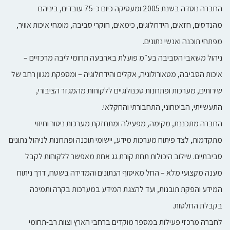
החברה נוסדה בשנת 2005 ומעסיקה כיום כ-75 עובדים, ביניהם
מהנדסים, חזאים, הידרולוגים, כימאים, חוקרי סביבה, מומחי איכות אוויר,
מפתחי תוכנה ואנשי נתונים.
ניהול משאבי הסביבה בע״מ פועלת בארבעה תחומי ליבה מרכזיים –
איכות הסביבה, מטאורולוגיה, אקלים והידרולוגיה – ומספקת מגוון רחב של
שירותים, מערכות ופתרונות טכנולוגיים ללקוחות מהמגזר הציבורי,
התעשייתי, הביטחוני, התחבורתי והחקלאי.
החברה מתכננת, מקימה, מפעילה ומתחזקת מערכות ניטור וחיזוי
מתקדמות, לצד פיתוח מערכות מידע, יישומי תוכנה ופתרונות לניהול נתונים
סביבתיים. שילוב היכולות תחת קורת גג אחת מאפשר ללקוחות לקבל
מענה מקצועי מלא – החל מאיסוף הנתונים והמדידה בשטח, דרך ניתוח
המידע והפקת תובנות, ועד להצגת המידע במערכות בקרה ותמיכה
בקבלת החלטות.
לחברה מרכזי פעילות במספר מוקדים ברחבי הארץ וצוות רב-תחומי