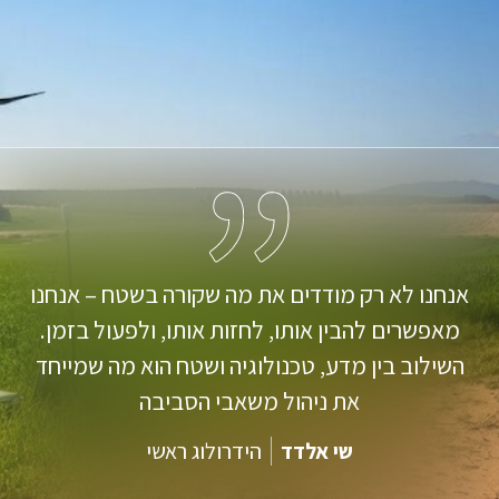
הצלחה של פרויקט אינה נמדדת רק בפתרון
אנחנו לא רק מודדים את מה שקורה בשטח – אנחנו
מאפשרים להבין אותו, לחזות אותו, ולפעול בזמן.
הטכנולוגי, אלא ביכולת להתאים אותו לצורכי הלקוח,
לתנאי השטח וליעדים התפעוליים לאורך זמן.
השילוב בין מדע, טכנולוגיה ושטח הוא מה שמייחד
את ניהול משאבי הסביבה
גל וולפסון
מנהל פרויקטים
שי אלדד
הידרולוג ראשי