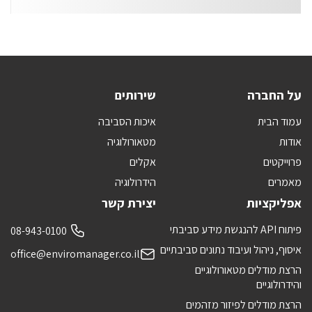
על החברה
שירותים
עמוד הבית
איכות הסביבה
אודות
מטאורולוגיה
פרוייקטים
אקלים
מאמרים
הידרולוגיה
אפליקציות
יצירת קשר
פיתוח API להנגשת מידע סביבתי
08-943-0100
איסוף, ניהול ועיבוד נתונים סביבתיים
office@enviromanager.co.il
הרצת מודלים מטאורולוגיים
והידרולוגיים
הרצת מודלים לפיזור מזהמים